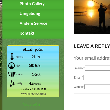
Photo Gallery
Umgebung
Andere Service
Kontakt
LEAVE A REPL
Your email addres
Jméno
*
Email
*
Website
Více o počasí