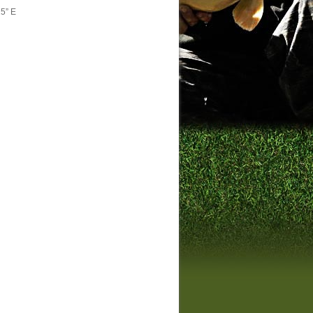
15” E