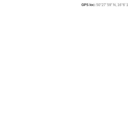
GPS loc:
50°27′ 59” N, 16°6′ 