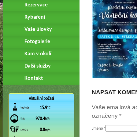
Rezervace
Rybaření
Vaše úlovky
Fotogalerie
Kam v okolí
Další služby
Kontakt
NAPSAT KOME
Vaše emailová a
označeny
*
Jméno
*