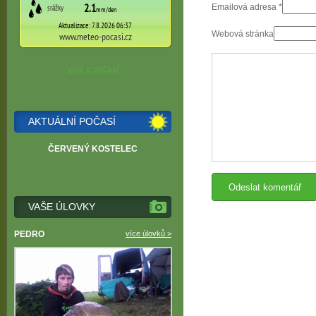
Emailová adresa
*
Webová stránka
Více o počasí
AKTUÁLNÍ POČASÍ
ČERVENÝ KOSTELEC
VAŠE ÚLOVKY
PEDRO
více úlovků >