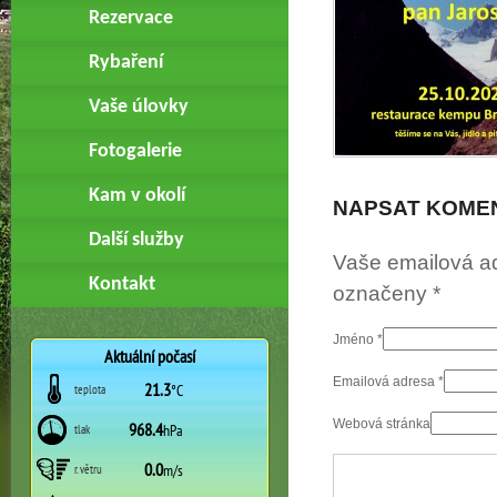
Rezervace
Rybaření
Vaše úlovky
Fotogalerie
Kam v okolí
NAPSAT KOME
Další služby
Vaše emailová a
Kontakt
označeny
*
Jméno
*
Emailová adresa
*
Webová stránka