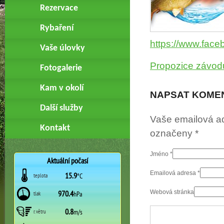
Rezervace
Rybaření
https://www.fac
Vaše úlovky
Propozice závod
Fotogalerie
Kam v okolí
NAPSAT KOME
Další služby
Vaše emailová a
Kontakt
označeny
*
Jméno
*
Emailová adresa
*
Webová stránka