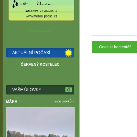
Více o počasí
AKTUÁLNÍ POČASÍ
ČERVENÝ KOSTELEC
VAŠE ÚLOVKY
MÁRA
více úlovků >