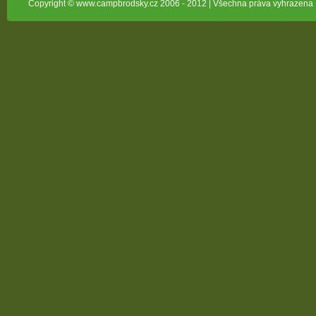
Copyright © www.campbrodsky.cz 2006 - 2012 | Všechna práva vyhrazena