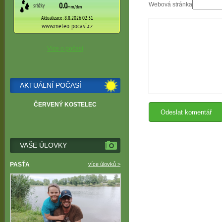
Webová stránka
Více o počasí
AKTUÁLNÍ POČASÍ
ČERVENÝ KOSTELEC
VAŠE ÚLOVKY
PASŤA
více úlovků >