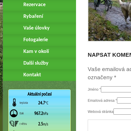
Rezervace
Rybaření
Vaše úlovky
Fotogalerie
Kam v okolí
NAPSAT KOME
Další služby
Vaše emailová a
Kontakt
označeny
*
Jméno
*
Emailová adresa
*
Webová stránka