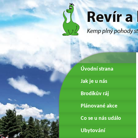
Úvodní strana
Jak je u nás
Brodíkův ráj
Plánované akce
Co se u nás událo
Ubytování