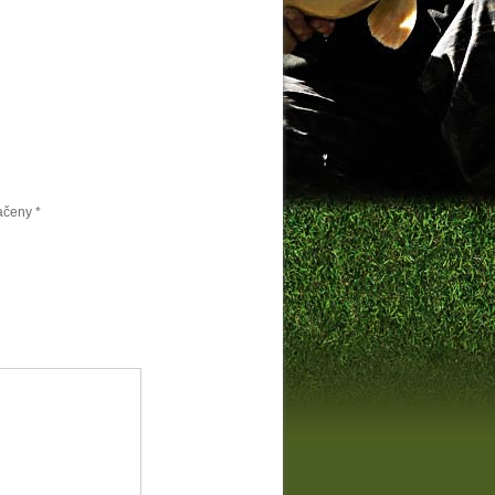
načeny
*