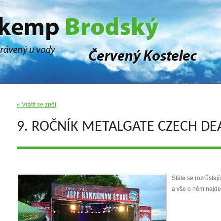
« Vrátit se zpět
9. ROČNÍK METALGATE CZECH DE
Stále se rozrůstají
a vše o něm najd