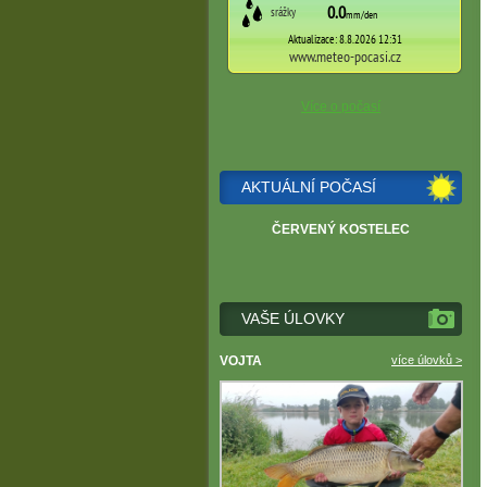
Více o počasí
AKTUÁLNÍ POČASÍ
ČERVENÝ KOSTELEC
VAŠE ÚLOVKY
VOJTA
více úlovků >