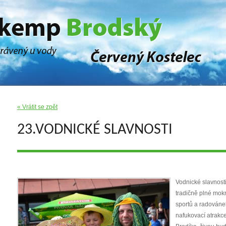
« Vrátit se zpět
23.VODNICKÉ SLAVNOSTI
Vodnické slavnost
tradičně plné mokr
sportů a radováne
nafukovací atrakce