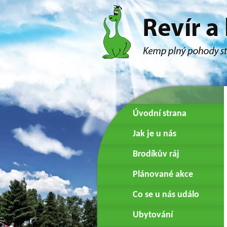
Úvodní strana
Jak je u nás
Brodíkův ráj
Plánované akce
Co se u nás událo
Ubytování