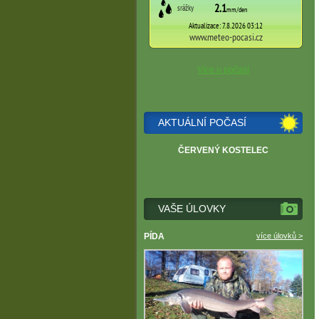
Více o počasí
AKTUÁLNÍ POČASÍ
ČERVENÝ KOSTELEC
VAŠE ÚLOVKY
PÍDA
více úlovků >