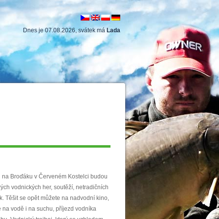
Dnes je 07.08.2026, svátek má
Lada
i na Broďáku v Červeném Kostelci budou
ých vodnických her, soutěží, netradičních
k. Těšit se opět můžete na nadvodní kino,
 na vodě i na suchu, příjezd vodníka