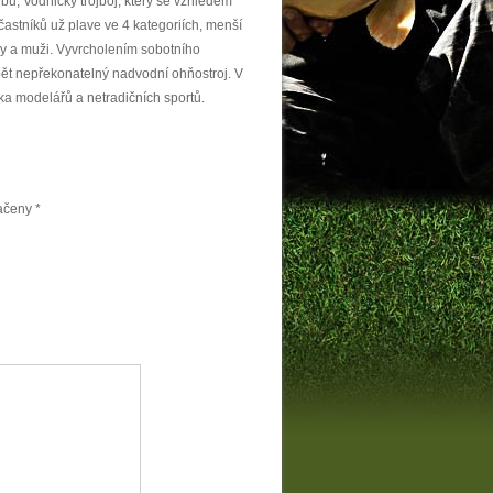
bu, Vodnický trojboj, který se vzhledem
astníků už plave ve 4 kategoriích, menší
ženy a muži. Vyvrcholením sobotního
t nepřekonatelný nadvodní ohňostroj. V
ka modelářů a netradičních sportů.
načeny
*