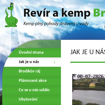
JAK JE U NÁ
Úvodní strana
Jak je u nás
Brodíkův ráj
Plánované akce
Co se u nás událo
Ubytování