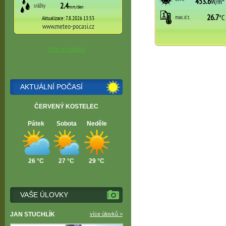
Více o počasí
AKTUÁLNÍ POČASÍ
ČERVENÝ KOSTELEC
Pátek
Sobota
Neděle
26 °C
27 °C
29 °C
VAŠE ÚLOVKY
JAN STUCHLÍK
více úlovků >